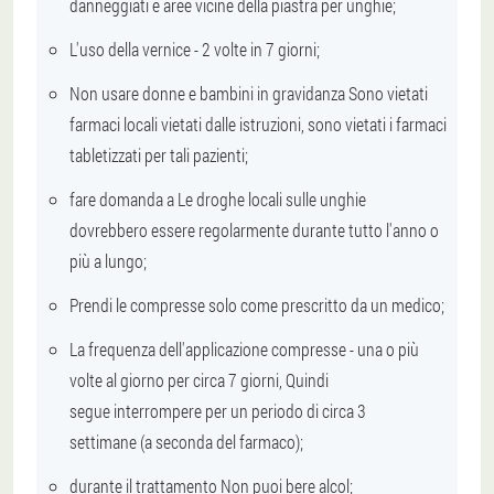
danneggiati
e aree vicine della piastra per unghie;
L'uso della vernice -
2 volte in 7 giorni;
Non usare donne e bambini in gravidanza
Sono vietati
farmaci locali vietati dalle istruzioni, sono vietati i farmaci
tabletizzati per tali pazienti;
fare domanda a
Le droghe locali sulle unghie
dovrebbero essere regolarmente durante tutto l'anno
o
più a lungo;
Prendi le compresse solo come prescritto da un medico
;
La frequenza dell'applicazione
compresse
- una o più
volte al giorno per circa
7 giorni
, Quindi
segue
interrompere per un periodo di circa 3
settimane
(a seconda del farmaco);
durante il trattamento
Non puoi bere alcol
;