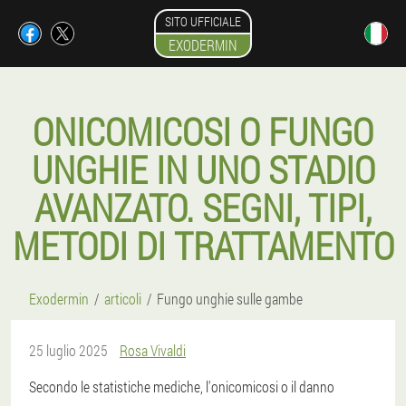
SITO UFFICIALE
EXODERMIN
ONICOMICOSI O FUNGO
UNGHIE IN UNO STADIO
AVANZATO. SEGNI, TIPI,
METODI DI TRATTAMENTO
Exodermin
articoli
Fungo unghie sulle gambe
25 luglio 2025
Rosa Vivaldi
Secondo le statistiche mediche, l'onicomicosi o il danno