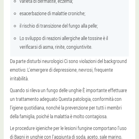
varietà di dermatite, eczema;
esacerbazione di malattie croniche;
il rischio di transizione del fungo alla pelle;
Lo sviluppo di reazioni allergiche alle tossine è il
verificarsi di asma, rinite, congiuntivite.
Da parte
disturbi neurologici
Ci sono violazioni del background
emotivo:
L'emergere di depressione, nevrosi, frequente
irritabilità.
Quando si rileva un fungo delle unghie
È importante effettuare
un trattamento adeguato
Questa patologia, conformità con
l'igiene quotidiana, nonché la prevenzione per tutti i membri
della famiglia, poiché la malattia è molto contagiosa.
Le procedure igieniche per le lesioni fungine comportano l'uso
di
Bagni in unghie con l'aggiunta di soda, aceto, sale marino,