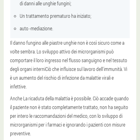
di danni alle unghie fungini;
Un trattamento prematuro ha iniziato;
auto -mediazione.
Il danno fungino alle piastre unghie non è così sicuro come a
volte sembra.
Lo sviluppo attivo dei microrganismi può
comportare il loro ingresso nel flusso sanguigno e nel tessuto
degli organi interni
Ciò che influisce sul lavoro dell'immunità. Vi
è un aumento del rischio di infezione da malattie virali e
infettive.
Anche
La ricaduta della malattia è possibile
. Ciò accade quando
il paziente non è stato completamente trattato, non ha seguito
per intero le raccomandazioni del medico, con lo sviluppo di
microrganismi per i farmaci e ignorando i pazienti con misure
preventive.