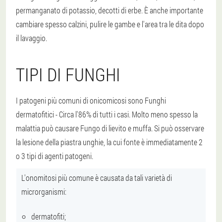
permanganato di potassio, decotti di erbe
. È anche importante
cambiare spesso calzini, pulire le gambe e l'area tra le dita dopo
il lavaggio.
TIPI DI FUNGHI
I patogeni più comuni di onicomicosi sono
Funghi
dermatofitici
- Circa l'86% di tutti i casi. Molto meno spesso la
malattia può causare
Fungo di lievito e muffa
. Si può osservare
la lesione della piastra unghie, la cui fonte è immediatamente 2
o 3 tipi di agenti patogeni.
L'onomitosi più comune è causata da tali varietà di
microrganismi:
dermatofiti;