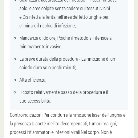
solo le aree colpite senza cadere sui tessuti vicini
e
Disinfetta la ferita
nell'area del letto unghie per
eliminare il rischio di infezione;
Mancanza di dolore
, Poiché il metodo si riferisce a
minimamente invasivo;
La breve durata della procedura
- La rimozione di un
chiodo dura solo pochi minuti;
Alta efficienza
;
Il costo relativamente basso della procedura è il
suo
accessibilità
.
Controindicazioni
Per condurre la rimozione laser dell'unghia è
la presenza
Diabete mellito decompensati, tumori maligni,
processi infiammatori e infezioni virali
Nel corpo. Non è