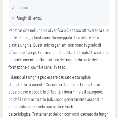
stampi;
funghi di lievito.
Penetrazione nell'unghia
si verifica più spesso attraverso la sua
parte laterale
, articolazione danneggiata della pelle e della
piastra unghie. Questi microrganismi non sono in grado di
affrontare il corpo
Con immunità ridotta.
I dermatofiti causano
un cambiamento nella struttura dell'unghia da parte della
formazione di cavità e canali in esso.
Il danno alle unghie può essere causato e
stampi
Ma
abbastanza raramente. Quando si diagnosca la malattia in
questo caso
è possibile difficoltà a determinare il patogeno
,
poiché i sintomi caratteristici sono generalmente assenti. In
questa situazione, solo può aiutare
Analisi
batteriologica.
Trattamento dell'onicomicosi
, causato da funghi