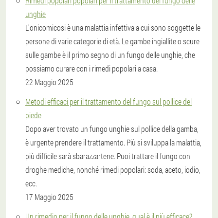
Rimedi popolari popolari per il trattamento del fungo delle
unghie
L'onicomicosi è una malattia infettiva a cui sono soggette le
persone di varie categorie di età. Le gambe ingiallite o scure
sulle gambe è il primo segno di un fungo delle unghie, che
possiamo curare con i rimedi popolari a casa.
22 Maggio 2025
Metodi efficaci per il trattamento del fungo sul pollice del
piede
Dopo aver trovato un fungo unghie sul pollice della gamba,
è urgente prendere il trattamento. Più si sviluppa la malattia,
più difficile sarà sbarazzartene. Puoi trattare il fungo con
droghe mediche, nonché rimedi popolari: soda, aceto, iodio,
ecc.
17 Maggio 2025
Un rimedio per il fungo delle unghie, qual è il più efficace?