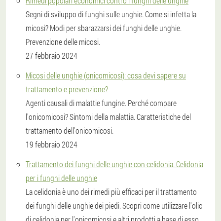
Rimedi popolari economici contro i funghi delle unghie
Segni di sviluppo di funghi sulle unghie. Come si infetta la
micosi? Modi per sbarazzarsi dei funghi delle unghie.
Prevenzione delle micosi.
27 febbraio 2024
Micosi delle unghie (onicomicosi): cosa devi sapere su
trattamento e prevenzione?
Agenti causali di malattie fungine. Perché compare
l'onicomicosi? Sintomi della malattia. Caratteristiche del
trattamento dell'onicomicosi.
19 febbraio 2024
Trattamento dei funghi delle unghie con celidonia. Celidonia
per i funghi delle unghie
La celidonia è uno dei rimedi più efficaci per il trattamento
dei funghi delle unghie dei piedi. Scopri come utilizzare l'olio
di celidonia per l'onicomicosi e altri prodotti a base di esso.