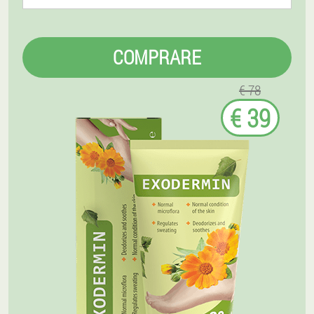
COMPRARE
€ 78
€ 39